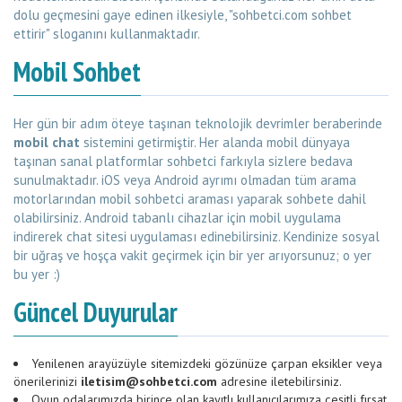
dolu geçmesini gaye edinen ilkesiyle, "sohbetci.com sohbet
ettirir" sloganını kullanmaktadır.
Mobil Sohbet
Her gün bir adım öteye taşınan teknolojik devrimler beraberinde
mobil chat
sistemini getirmiştir. Her alanda mobil dünyaya
taşınan sanal platformlar sohbetci farkıyla sizlere bedava
sunulmaktadır. iOS veya Android ayrımı olmadan tüm arama
motorlarından mobil sohbetci araması yaparak sohbete dahil
olabilirsiniz. Android tabanlı cihazlar için mobil uygulama
indirerek chat sitesi uygulaması edinebilirsiniz. Kendinize sosyal
bir uğraş ve hoşça vakit geçirmek için bir yer arıyorsunuz; o yer
bu yer :)
Güncel Duyurular
Yenilenen arayüzüyle sitemizdeki gözünüze çarpan eksikler veya
önerilerinizi
iletisim@sohbetci.com
adresine iletebilirsiniz.
Oyun odalarımızda birince olan kayıtlı kullanıcılarımıza çeşitli fırsat